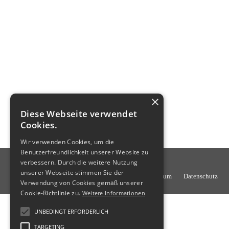
×
Diese Webseite verwendet
Cookies.
Wir verwenden Cookies, um die
Benutzerfreundlichkeit unserer Website zu
verbessern. Durch die weitere Nutzung
unserer Webseite stimmen Sie der
Impressum
Datenschutz
Verwendung von Cookies gemäß unserer
Cookie-Richtlinie zu.
Weitere Informationen
UNBEDINGT ERFORDERLICH
TARGETING